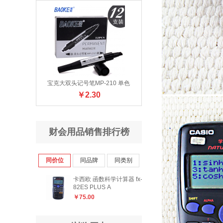
宝克大双头记号笔MP-210 单色
￥
2.30
财会用品销售排行榜
同价位
同品牌
同类别
卡西欧 函数科学计算器 fx-
82ES PLUS A
￥
75.00