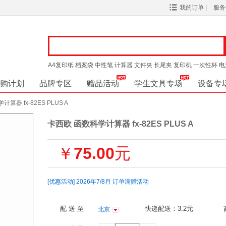
我的订单
|
服
A4复印纸
档案袋
中性笔
计算器
文件夹
长尾夹
复印机
一次性杯
电
购计划
品牌专区
赠品活动
学生文具专场
设备专
算器 fx-82ES PLUS A
卡西欧 函数科学计算器 fx-82ES PLUS A
￥
75.00
元
[优惠活动]
2026年7/8月 订单满赠活动
配 送 至
快递配送：3.2元
北京