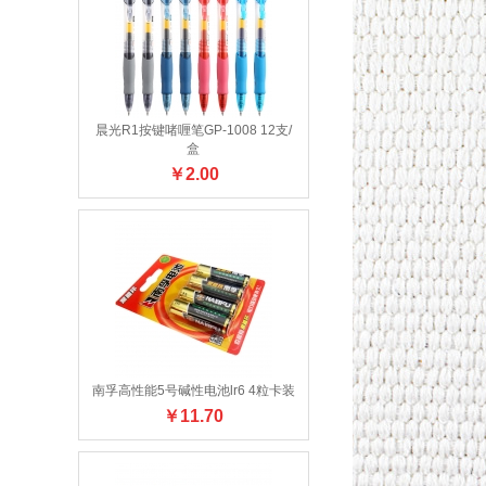
晨光R1按键啫喱笔GP-1008 12支/
盒
￥
2.00
南孚高性能5号碱性电池lr6 4粒卡装
￥
11.70