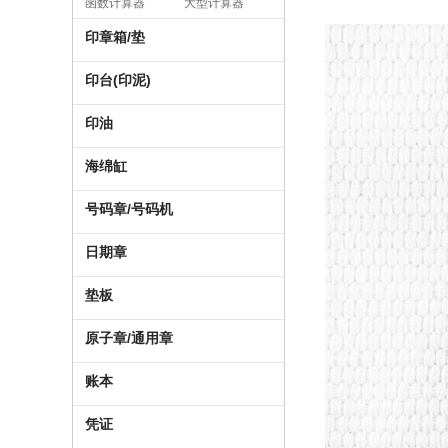
函数计算器
大型计算器
印章箱/垫
印台(印泥)
印油
海绵缸
号码章/号码机
日期章
垫板
原子章/通用章
账本
凭证