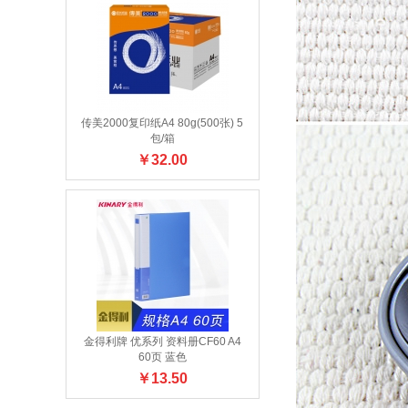
传美2000复印纸A4 80g(500张) 5
包/箱
￥
32.00
金得利牌 优系列 资料册CF60 A4
60页 蓝色
￥
13.50