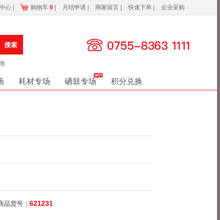
务中心
|
购物车
0
|
月结申请
|
商家留言
|
快速下单
|
企业采购
搜索
池
场
耗材专场
硒鼓专场
积分兑换
621231
商品货号：