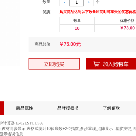
数量
个
-
+
优惠
购买商品达到以下数量区间时可享受的优惠价格
数量
优惠价格
￥
73.00
10
￥
75.00
元
商品总价
商品属性
品牌授权书
了解佰欣
器 fx-82ES PLUS A
能;教材同步显示;表格式统计10位底数+2位指数;多步重现;点阵显示 塑胶按键
文显示错误信息