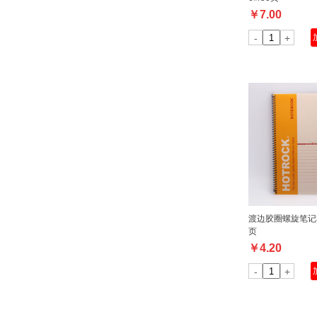
￥
7.00
-
+
渡边胶圈螺旋笔记本 R
页
￥
4.20
-
+