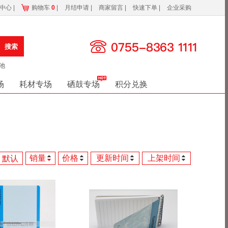
务中心
|
购物车
0
|
月结申请
|
商家留言
|
快速下单
|
企业采购
搜索
池
场
耗材专场
硒鼓专场
积分兑换
销量
价格
更新时间
上架时间
默认