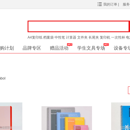
我的订单
|
服
A4复印纸
档案袋
中性笔
计算器
文件夹
长尾夹
复印机
一次性杯
电
购计划
品牌专区
赠品活动
学生文具专场
设备专
bol