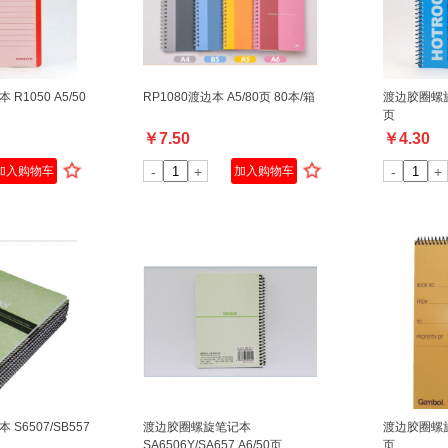
1050 A5/50
RP1080渡边本 A5/80页 80本/箱
渡边胶圈螺旋笔
页
￥
7.50
￥
4.30
加入购物车
-
+
加入购物车
-
+
S6507/SB557
渡边胶圈螺旋笔记本
渡边胶圈螺旋笔
SA6506Y/SA657 A6/50页
页