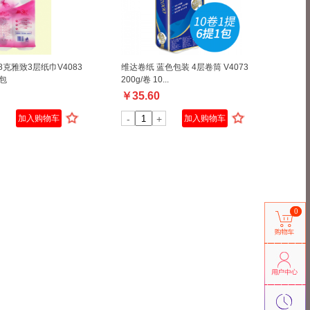
8克雅致3层纸巾V4083
维达卷纸 蓝色包装 4层卷筒 V4073
/包
200g/卷 10...
￥
35.60
加入购物车
-
+
加入购物车
0