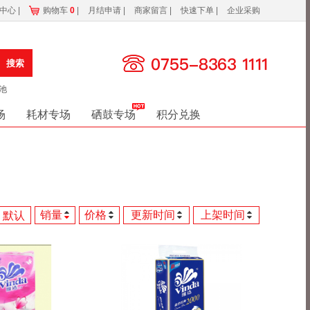
务中心
|
购物车
0
|
月结申请
|
商家留言
|
快速下单
|
企业采购
搜索
池
场
耗材专场
硒鼓专场
积分兑换
销量
价格
更新时间
上架时间
默认