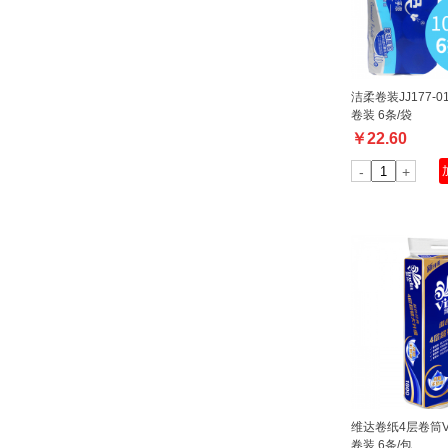
洁柔卷装JJ177-01 （兰色装） 
卷装 6条/袋
￥
22.60
-
+
维达卷纸4层卷筒V40
卷装 6条/包