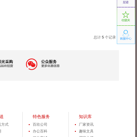
总计
5
个记录
送
特色服务
知识库
送方式
百欣公司
厂家资讯
明
办公百科
趣味文具