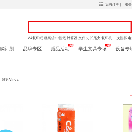
我的订单
|
服
A4复印纸
档案袋
中性笔
计算器
文件夹
长尾夹
复印机
一次性杯
电
购计划
品牌专区
赠品活动
学生文具专场
设备专
S
维达Vinda