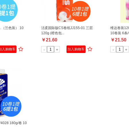
10
洁柔国际版CS卷纸JJ155-01 三层
维达卷装12
120g (橙色包...
10卷装 6条
￥
21.60
￥
21.50
加入购物车
-
+
加入购物车
-
+
28 180g/卷 10