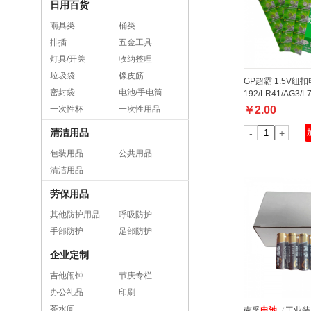
日用百货
雨具类
桶类
排插
五金工具
灯具/开关
收纳整理
垃圾袋
橡皮筋
GP超霸 1.5V纽
密封袋
电池/手电筒
192/LR41/AG3/L7.
一次性杯
一次性用品
￥
2.00
清洁用品
-
+
包装用品
公共用品
清洁用品
劳保用品
其他防护用品
呼吸防护
手部防护
足部防护
企业定制
吉他闹钟
节庆专栏
办公礼品
印刷
茶水间
南孚
电池
（工业装）吸