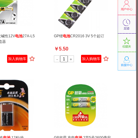
伏碱性12V
电池
27A-L5
GP锂
电池
CR2016 3V 5个起订
盗器
￥
5.50
加入购物车
-
+
加入购物车
性
电池
12粒/盒
GP超霸 充电
电池
2节5号2600毫安