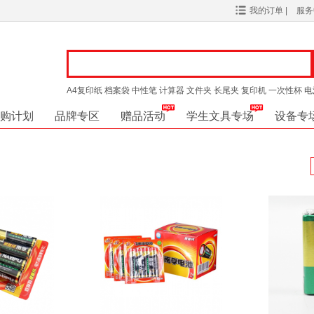
我的订单
|
服
A4复印纸
档案袋
中性笔
计算器
文件夹
长尾夹
复印机
一次性杯
电
购计划
品牌专区
赠品活动
学生文具专场
设备专