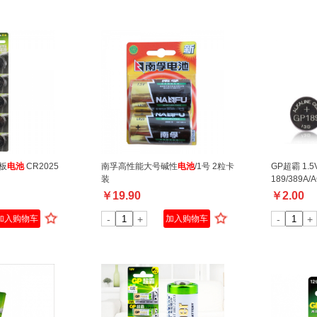
主板
电池
CR2025
南孚高性能大号碱性
电池
/1号 2粒卡
GP超霸 1.
装
189/389A/AG
￥
19.90
￥
2.00
加入购物车
-
+
加入购物车
-
+