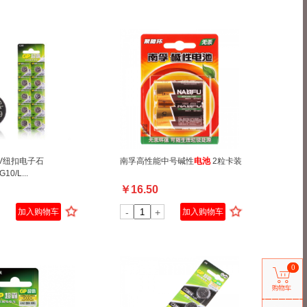
5V纽扣电子石
南孚高性能中号碱性
电池
2粒卡装
10/L...
￥
16.50
加入购物车
-
+
加入购物车
0