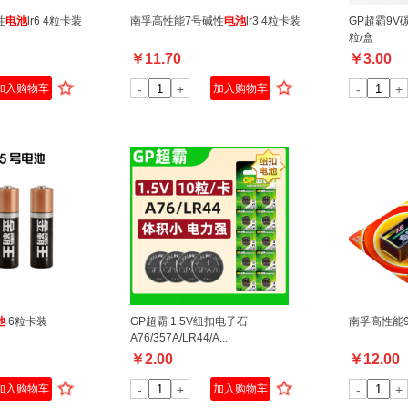
性
电池
lr6 4粒卡装
南孚高性能7号碱性
电池
lr3 4粒卡装
GP超霸9V
粒/盒
￥
11.70
￥
3.00
加入购物车
-
+
加入购物车
-
+
池
6粒卡装
GP超霸 1.5V纽扣电子石
南孚高性能
A76/357A/LR44/A...
￥
2.00
￥
12.00
加入购物车
-
+
加入购物车
-
+