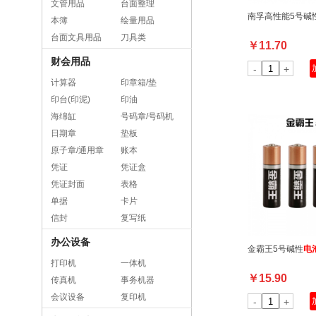
文管用品
台面整理
南孚高性能5号碱
本簿
绘量用品
台面文具用品
刀具类
￥
11.70
财会用品
-
+
计算器
印章箱/垫
印台(印泥)
印油
海绵缸
号码章/号码机
日期章
垫板
原子章/通用章
账本
凭证
凭证盒
凭证封面
表格
单据
卡片
信封
复写纸
办公设备
金霸王5号碱性
电
打印机
一体机
￥
15.90
传真机
事务机器
会议设备
复印机
-
+