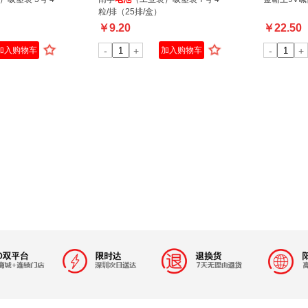
粒/排（25排/盒）
￥
9.20
￥
22.50
加入购物车
-
+
加入购物车
-
+