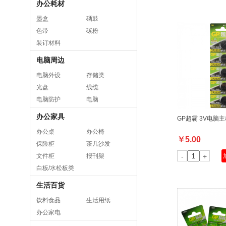
办公耗材
墨盒
硒鼓
色带
碳粉
装订材料
电脑周边
电脑外设
存储类
光盘
线缆
电脑防护
电脑
办公家具
GP超霸 3V电脑
办公桌
办公椅
￥
5.00
保险柜
茶几沙发
文件柜
报刊架
-
+
白板/水松板类
生活百货
饮料食品
生活用纸
办公家电