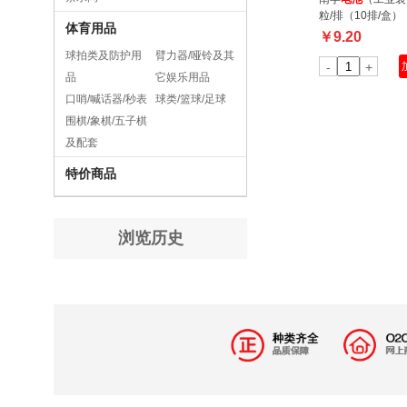
粒/排（10排/盒）
体育用品
￥
9.20
球拍类及防护用
臂力器/哑铃及其
-
+
品
它娱乐用品
口哨/喊话器/秒表
球类/篮球/足球
围棋/象棋/五子棋
及配套
特价商品
浏览历史