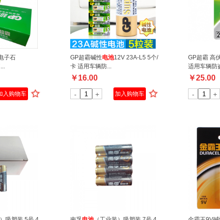
扣电子石
GP超霸碱性
电池
12V 23A-L5 5个/
GP超霸 高
..
卡 适用车辆防...
适用车辆防
￥
16.00
￥
25.00
加入购物车
-
+
加入购物车
-
+
塑装 5号 4
南孚
电池
（工业装）吸塑装 7号 4
金霸王9V碱