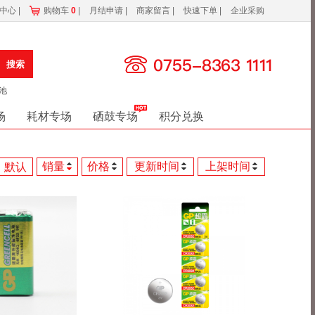
务中心
|
购物车
0
|
月结申请
|
商家留言
|
快速下单
|
企业采购
搜索
池
场
耗材专场
硒鼓专场
积分兑换
销量
价格
更新时间
上架时间
默认